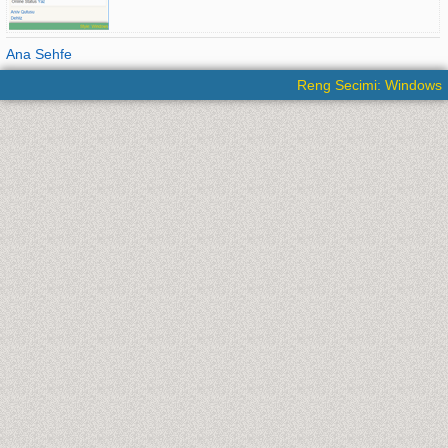
Ana Sehfe
Reng Secimi: Windows