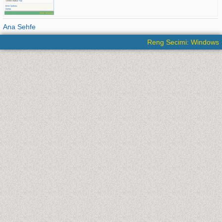
Ana Sehfe
Reng Secimi: Windows