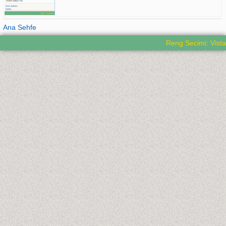
Ana Sehfe
Reng Secimi: Vista