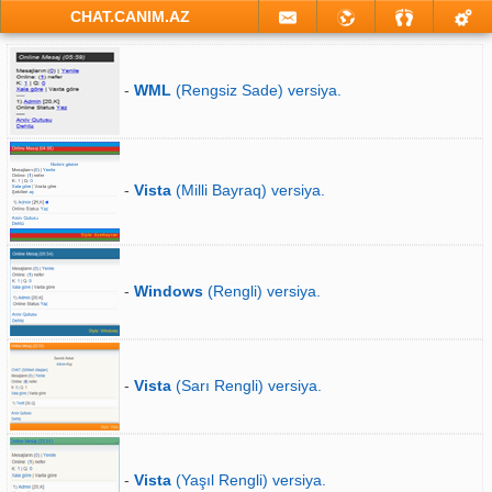
CHAT.CANIM.AZ
-
WML
(Rengsiz Sade) versiya.
-
Vista
(Milli Bayraq) versiya.
-
Windows
(Rengli) versiya.
-
Vista
(Sarı Rengli) versiya.
-
Vista
(Yaşıl Rengli) versiya.