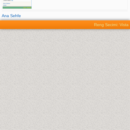
Ana Sehfe
Reng Secimi: Vista