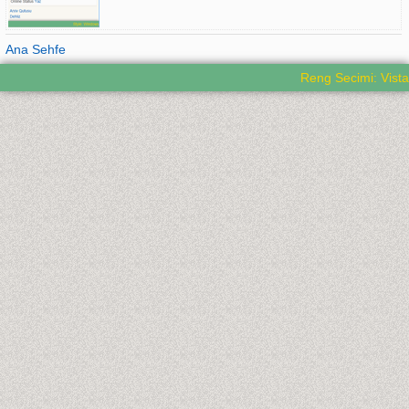
Ana Sehfe
Reng Secimi: Vista