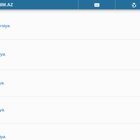
NIM.AZ
rsiya.
iya.
ya.
ya.
iya.