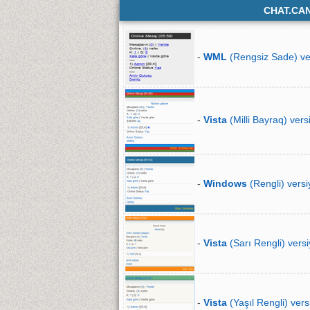
CHAT.CA
-
WML
(Rengsiz Sade) ve
-
Vista
(Milli Bayraq) vers
-
Windows
(Rengli) versi
-
Vista
(Sarı Rengli) versi
-
Vista
(Yaşıl Rengli) vers