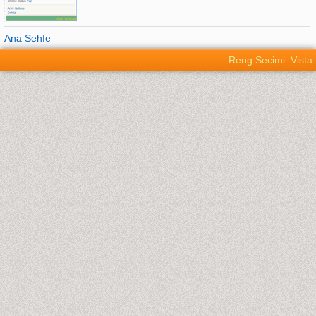
Ana Sehfe
Reng Secimi: Vista