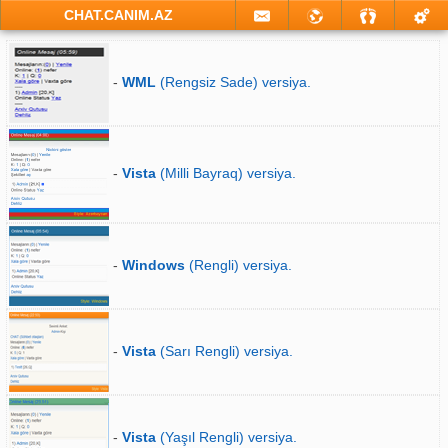
CHAT.CANIM.AZ
-
WML
(Rengsiz Sade) versiya.
-
Vista
(Milli Bayraq) versiya.
-
Windows
(Rengli) versiya.
-
Vista
(Sarı Rengli) versiya.
-
Vista
(Yaşıl Rengli) versiya.