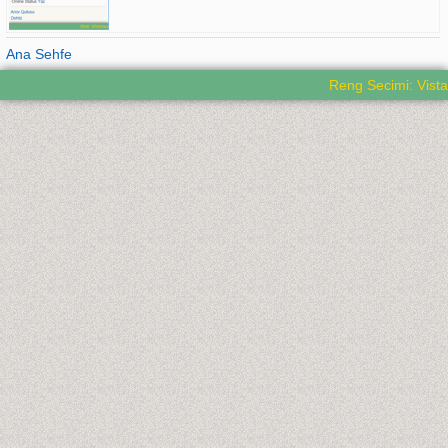
Ana Sehfe
Reng Secimi: Vista