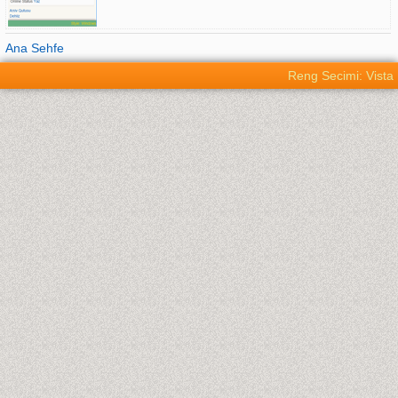
Ana Sehfe
Reng Secimi: Vista