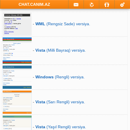
CHAT.CANIM.AZ
-
WML
(Rengsiz Sade) versiya.
-
Vista
(Milli Bayraq) versiya.
-
Windows
(Rengli) versiya.
-
Vista
(Sarı Rengli) versiya.
-
Vista
(Yaşıl Rengli) versiya.