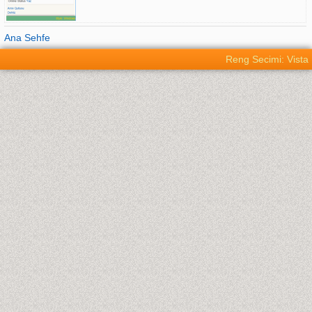
Ana Sehfe
Reng Secimi: Vista