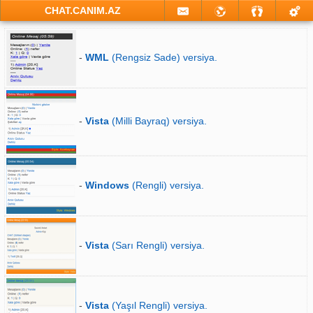
CHAT.CANIM.AZ
-
WML
(Rengsiz Sade) versiya.
-
Vista
(Milli Bayraq) versiya.
-
Windows
(Rengli) versiya.
-
Vista
(Sarı Rengli) versiya.
-
Vista
(Yaşıl Rengli) versiya.