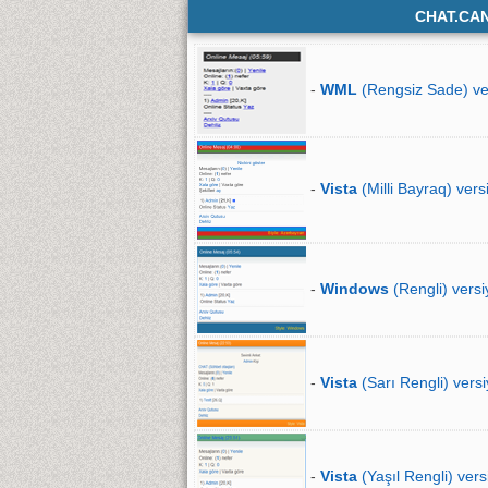
CHAT.CA
-
WML
(Rengsiz Sade) ve
-
Vista
(Milli Bayraq) vers
-
Windows
(Rengli) versi
-
Vista
(Sarı Rengli) versi
-
Vista
(Yaşıl Rengli) vers