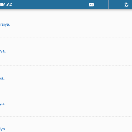
NIM.AZ
rsiya.
iya.
ya.
ya.
iya.