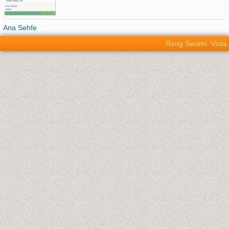
Ana Sehfe
Reng Secimi: Vista