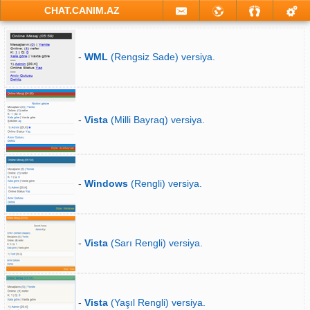
CHAT.CANIM.AZ
-
WML
(Rengsiz Sade) versiya.
-
Vista
(Milli Bayraq) versiya.
-
Windows
(Rengli) versiya.
-
Vista
(Sarı Rengli) versiya.
-
Vista
(Yaşıl Rengli) versiya.