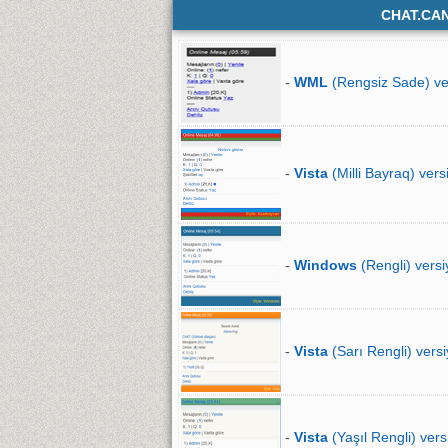
CHAT.CA
-
WML
(Rengsiz Sade) ve
-
Vista
(Milli Bayraq) vers
-
Windows
(Rengli) versi
-
Vista
(Sarı Rengli) versi
-
Vista
(Yaşıl Rengli) vers