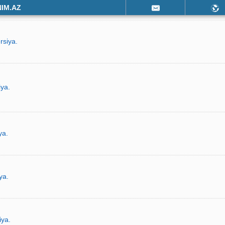
NIM.AZ
rsiya.
iya.
ya.
ya.
iya.