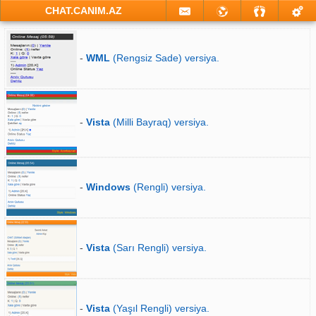
CHAT.CANIM.AZ
-
WML
(Rengsiz Sade) versiya.
-
Vista
(Milli Bayraq) versiya.
-
Windows
(Rengli) versiya.
-
Vista
(Sarı Rengli) versiya.
-
Vista
(Yaşıl Rengli) versiya.