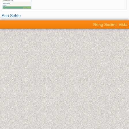
Ana Sehfe
Reng Secimi: Vista