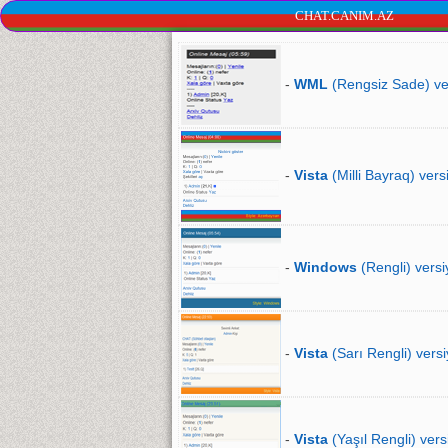
CHAT.CANIM.AZ
-
WML
(Rengsiz Sade) ve
-
Vista
(Milli Bayraq) vers
-
Windows
(Rengli) versi
-
Vista
(Sarı Rengli) versi
-
Vista
(Yaşıl Rengli) vers