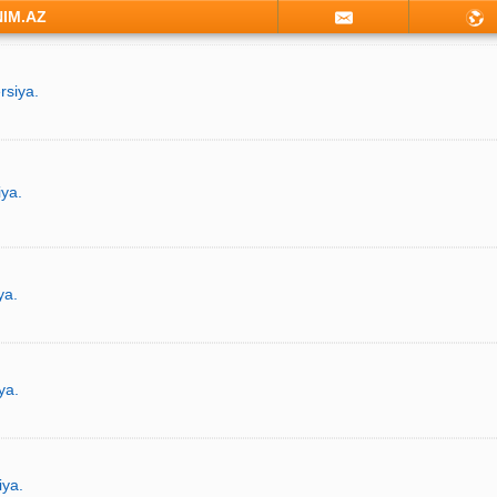
NIM.AZ
rsiya.
iya.
ya.
ya.
iya.