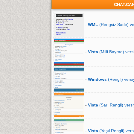
CHAT.CA
-
WML
(Rengsiz Sade) ve
-
Vista
(Milli Bayraq) vers
-
Windows
(Rengli) versi
-
Vista
(Sarı Rengli) versi
-
Vista
(Yaşıl Rengli) vers