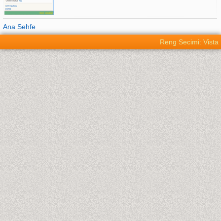
Ana Sehfe
Reng Secimi: Vista