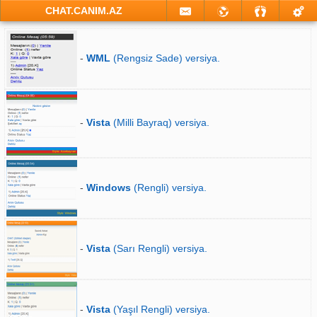
CHAT.CANIM.AZ
-
WML
(Rengsiz Sade) versiya.
-
Vista
(Milli Bayraq) versiya.
-
Windows
(Rengli) versiya.
-
Vista
(Sarı Rengli) versiya.
-
Vista
(Yaşıl Rengli) versiya.