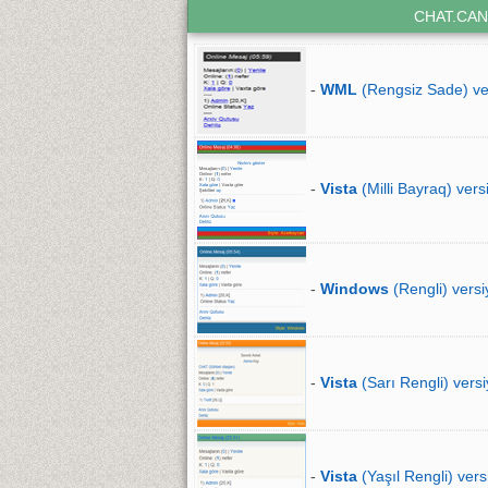
CHAT.CAN
-
WML
(Rengsiz Sade) ve
-
Vista
(Milli Bayraq) vers
-
Windows
(Rengli) versi
-
Vista
(Sarı Rengli) versi
-
Vista
(Yaşıl Rengli) vers