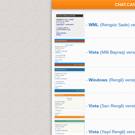
CHAT.CA
-
WML
(Rengsiz Sade) ve
-
Vista
(Milli Bayraq) vers
-
Windows
(Rengli) versi
-
Vista
(Sarı Rengli) versi
-
Vista
(Yaşıl Rengli) vers