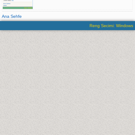
Ana Sehfe
Reng Secimi: Windows