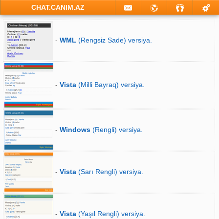
CHAT.CANIM.AZ
-
WML
(Rengsiz Sade) versiya.
-
Vista
(Milli Bayraq) versiya.
-
Windows
(Rengli) versiya.
-
Vista
(Sarı Rengli) versiya.
-
Vista
(Yaşıl Rengli) versiya.