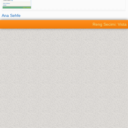
Ana Sehfe
Reng Secimi: Vista