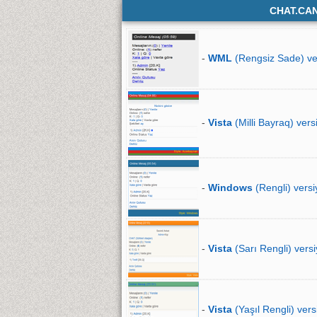
CHAT.CA
-
WML
(Rengsiz Sade) ve
-
Vista
(Milli Bayraq) vers
-
Windows
(Rengli) versi
-
Vista
(Sarı Rengli) versi
-
Vista
(Yaşıl Rengli) vers