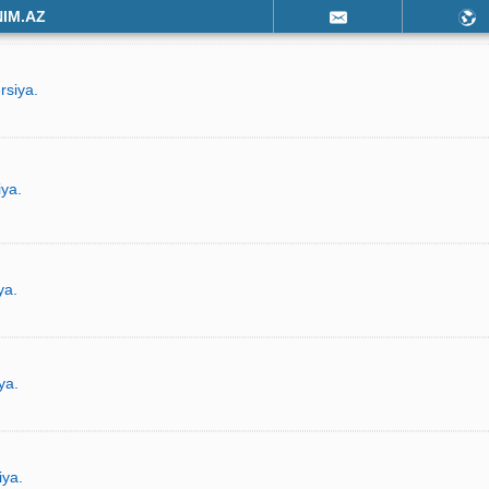
NIM.AZ
rsiya.
iya.
ya.
ya.
iya.