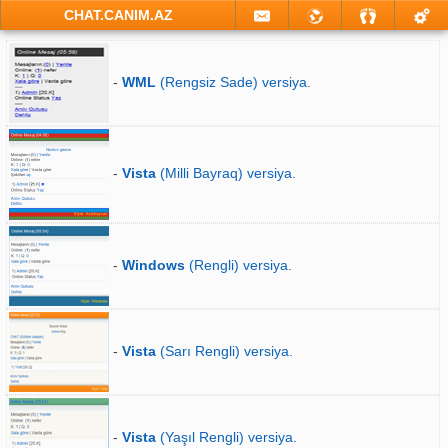
CHAT.CANIM.AZ
-
WML
(Rengsiz Sade) versiya.
-
Vista
(Milli Bayraq) versiya.
-
Windows
(Rengli) versiya.
-
Vista
(Sarı Rengli) versiya.
-
Vista
(Yaşıl Rengli) versiya.