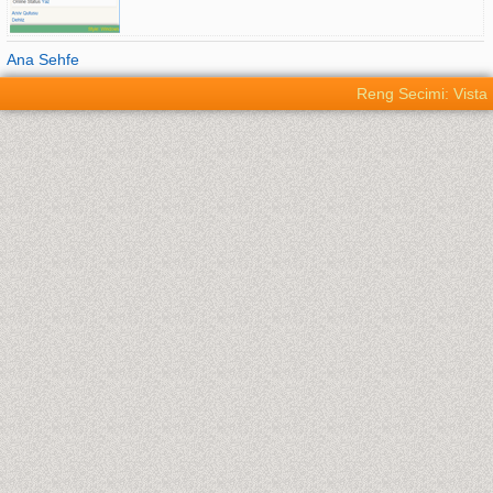
Ana Sehfe
Reng Secimi: Vista