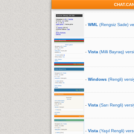
CHAT.CA
-
WML
(Rengsiz Sade) ve
-
Vista
(Milli Bayraq) vers
-
Windows
(Rengli) versi
-
Vista
(Sarı Rengli) versi
-
Vista
(Yaşıl Rengli) vers