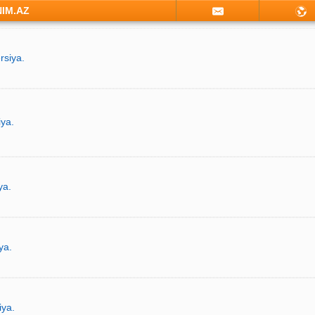
NIM.AZ
rsiya.
iya.
ya.
ya.
iya.