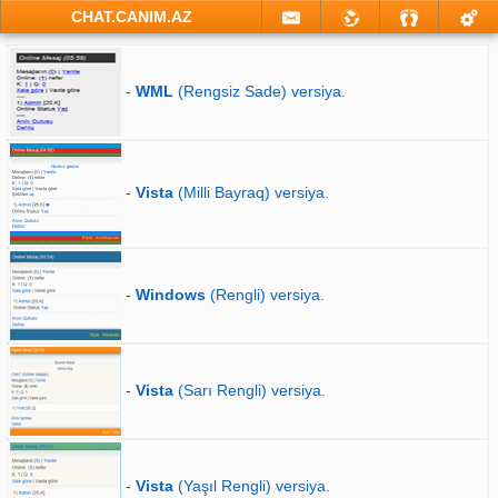
CHAT.CANIM.AZ
-
WML
(Rengsiz Sade) versiya.
-
Vista
(Milli Bayraq) versiya.
-
Windows
(Rengli) versiya.
-
Vista
(Sarı Rengli) versiya.
-
Vista
(Yaşıl Rengli) versiya.