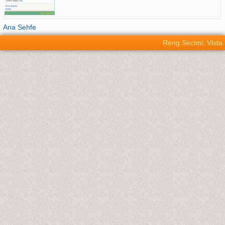
Ana Sehfe
Reng Secimi: Vista