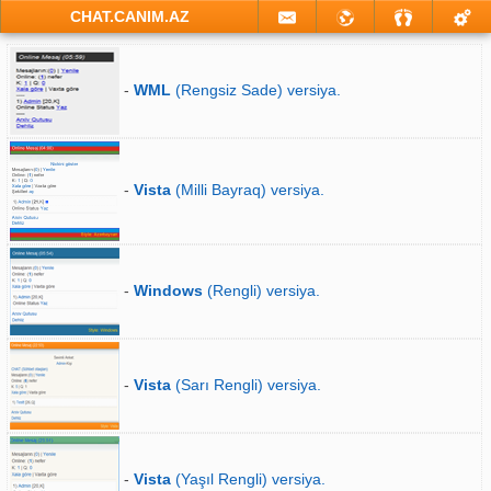
CHAT.CANIM.AZ
-
WML
(Rengsiz Sade) versiya.
-
Vista
(Milli Bayraq) versiya.
-
Windows
(Rengli) versiya.
-
Vista
(Sarı Rengli) versiya.
-
Vista
(Yaşıl Rengli) versiya.