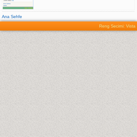
Ana Sehfe
Reng Secimi: Vista