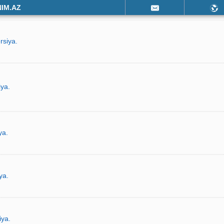
NIM.AZ
rsiya.
iya.
ya.
ya.
iya.