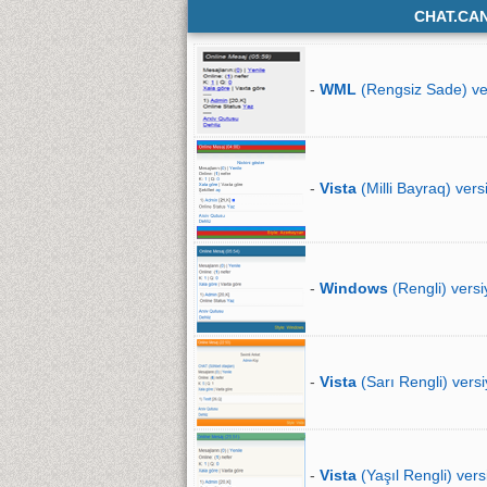
CHAT.CA
-
WML
(Rengsiz Sade) ve
-
Vista
(Milli Bayraq) vers
-
Windows
(Rengli) versi
-
Vista
(Sarı Rengli) versi
-
Vista
(Yaşıl Rengli) vers