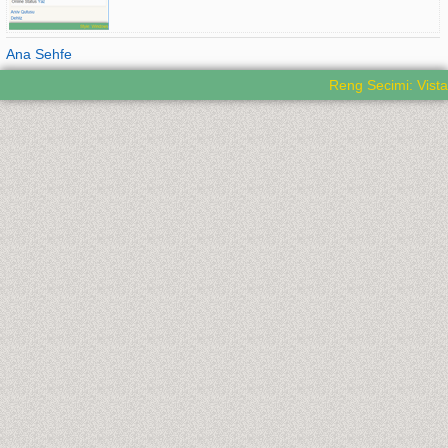
Ana Sehfe
Reng Secimi: Vista