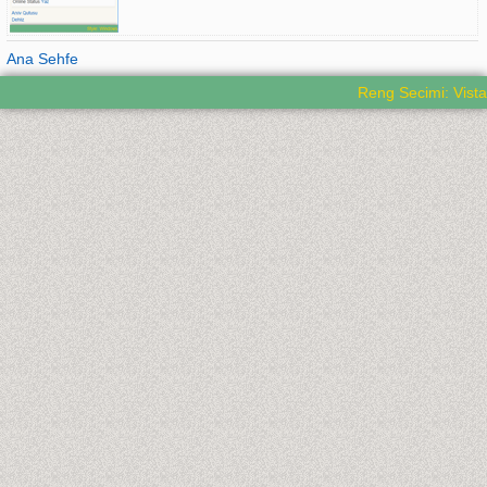
Ana Sehfe
Reng Secimi: Vista