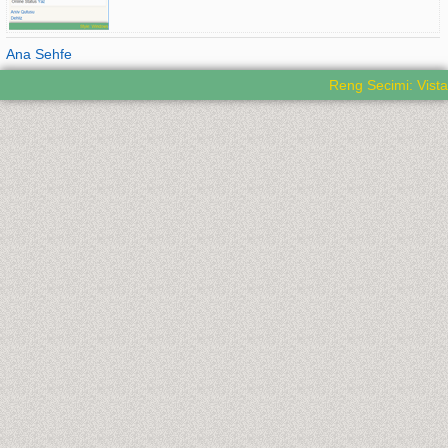
Ana Sehfe
Reng Secimi: Vista