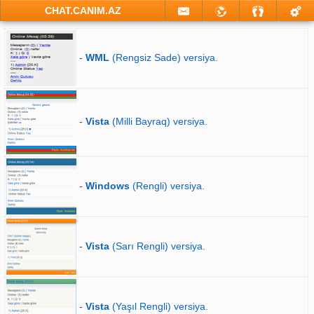
CHAT.CANIM.AZ
-
WML
(Rengsiz Sade) versiya.
-
Vista
(Milli Bayraq) versiya.
-
Windows
(Rengli) versiya.
-
Vista
(Sarı Rengli) versiya.
-
Vista
(Yaşıl Rengli) versiya.