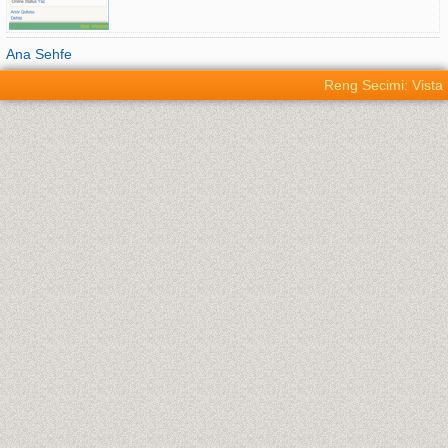
Ana Sehfe
Reng Secimi: Vista