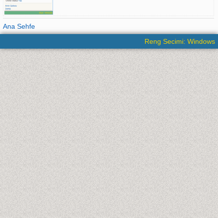
Ana Sehfe
Reng Secimi: Windows