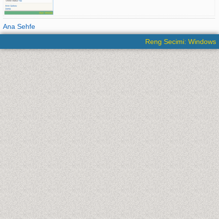
Ana Sehfe
Reng Secimi: Windows