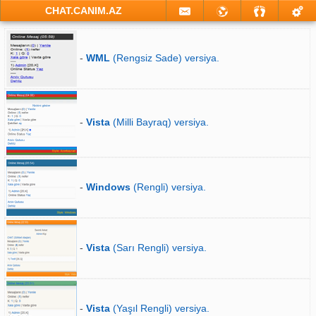
CHAT.CANIM.AZ
-
WML
(Rengsiz Sade) versiya.
-
Vista
(Milli Bayraq) versiya.
-
Windows
(Rengli) versiya.
-
Vista
(Sarı Rengli) versiya.
-
Vista
(Yaşıl Rengli) versiya.