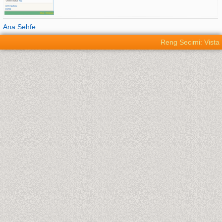
Ana Sehfe
Reng Secimi: Vista