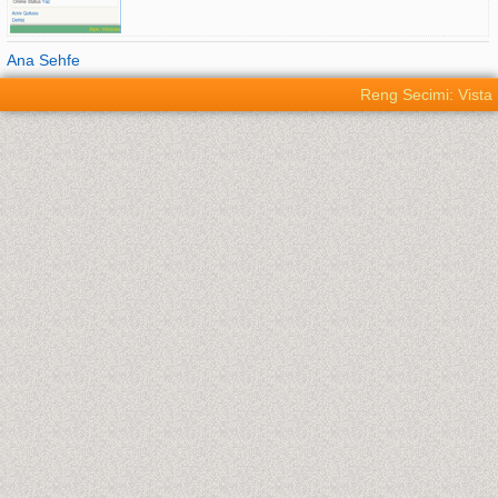
Ana Sehfe
Reng Secimi: Vista