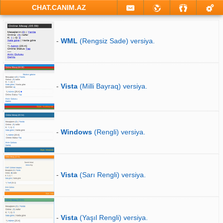
CHAT.CANIM.AZ
-
WML
(Rengsiz Sade) versiya.
-
Vista
(Milli Bayraq) versiya.
-
Windows
(Rengli) versiya.
-
Vista
(Sarı Rengli) versiya.
-
Vista
(Yaşıl Rengli) versiya.