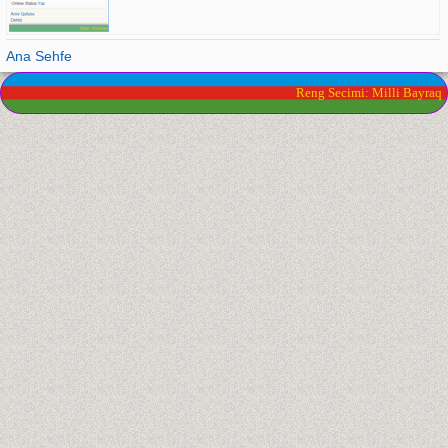
Ana Sehfe
Reng Secimi: Milli Bayraq