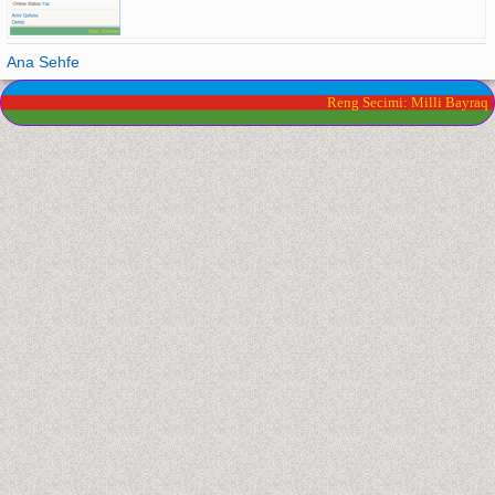
Ana Sehfe
Reng Secimi: Milli Bayraq