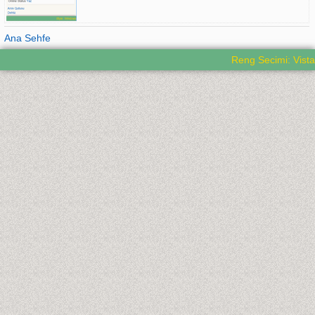
Ana Sehfe
Reng Secimi: Vista