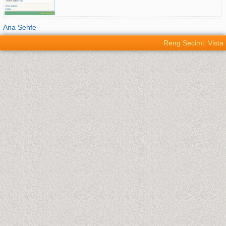
Ana Sehfe
Reng Secimi: Vista