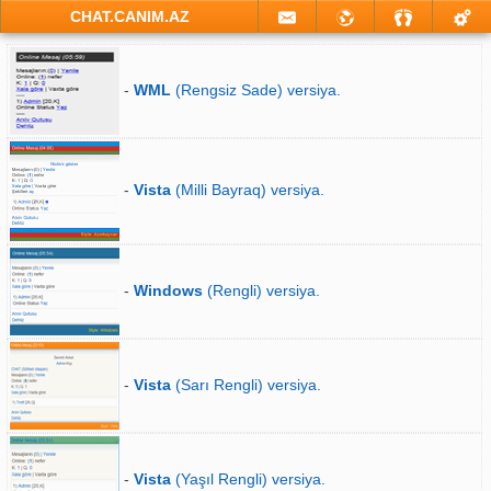
CHAT.CANIM.AZ
-
WML
(Rengsiz Sade) versiya.
-
Vista
(Milli Bayraq) versiya.
-
Windows
(Rengli) versiya.
-
Vista
(Sarı Rengli) versiya.
-
Vista
(Yaşıl Rengli) versiya.