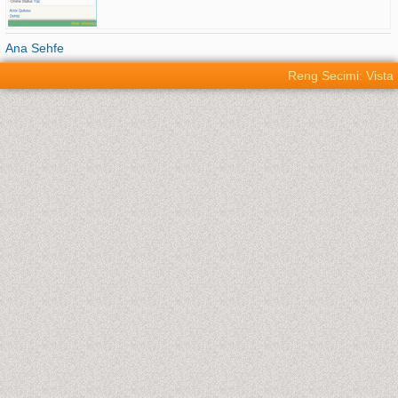
Ana Sehfe
Reng Secimi: Vista