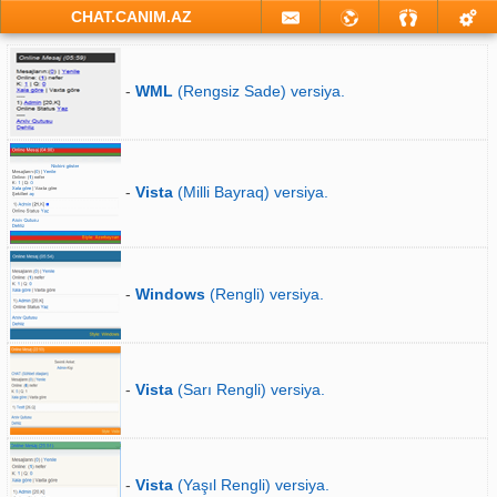
CHAT.CANIM.AZ
-
WML
(Rengsiz Sade) versiya.
-
Vista
(Milli Bayraq) versiya.
-
Windows
(Rengli) versiya.
-
Vista
(Sarı Rengli) versiya.
-
Vista
(Yaşıl Rengli) versiya.