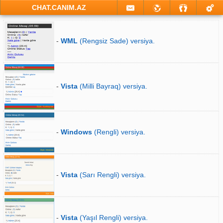
CHAT.CANIM.AZ
-
WML
(Rengsiz Sade) versiya.
-
Vista
(Milli Bayraq) versiya.
-
Windows
(Rengli) versiya.
-
Vista
(Sarı Rengli) versiya.
-
Vista
(Yaşıl Rengli) versiya.