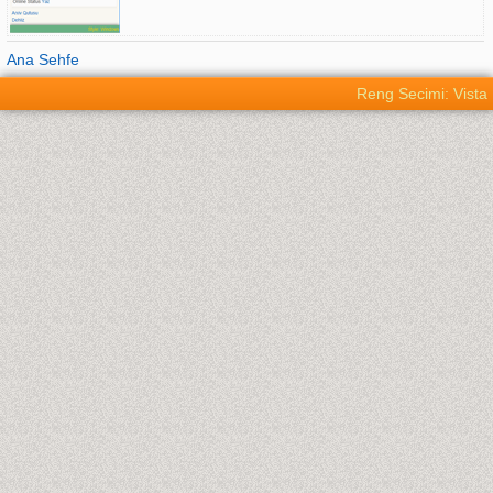
Ana Sehfe
Reng Secimi: Vista