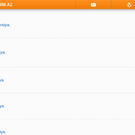
NIM.AZ
rsiya.
iya.
ya.
ya.
iya.