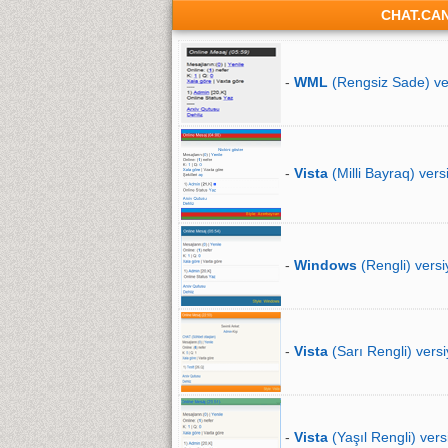
CHAT.CA
-
WML
(Rengsiz Sade) ve
-
Vista
(Milli Bayraq) vers
-
Windows
(Rengli) versi
-
Vista
(Sarı Rengli) versi
-
Vista
(Yaşıl Rengli) vers