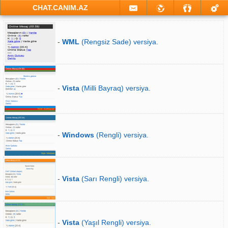
CHAT.CANIM.AZ
-
WML
(Rengsiz Sade) versiya.
-
Vista
(Milli Bayraq) versiya.
-
Windows
(Rengli) versiya.
-
Vista
(Sarı Rengli) versiya.
-
Vista
(Yaşıl Rengli) versiya.