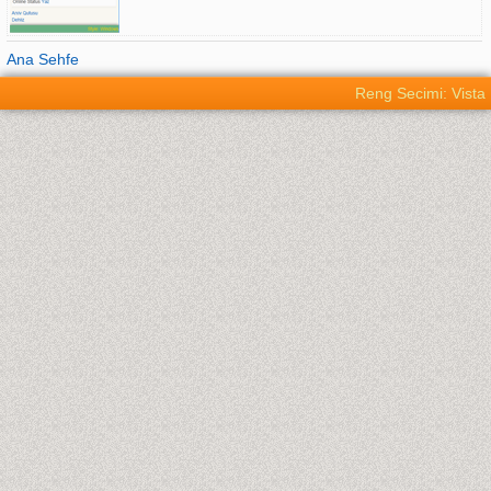
Ana Sehfe
Reng Secimi: Vista