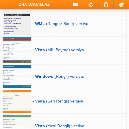
CHAT.CANIM.AZ
-
WML
(Rengsiz Sade) versiya.
-
Vista
(Milli Bayraq) versiya.
-
Windows
(Rengli) versiya.
-
Vista
(Sarı Rengli) versiya.
-
Vista
(Yaşıl Rengli) versiya.