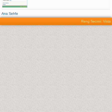
Ana Sehfe
Reng Secimi: Vista