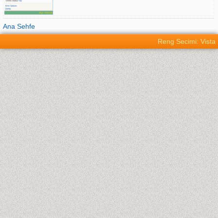
Ana Sehfe
Reng Secimi: Vista