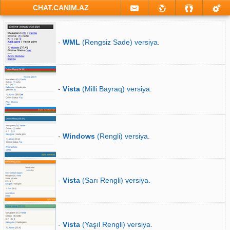
CHAT.CANIM.AZ
-
WML
(Rengsiz Sade) versiya.
-
Vista
(Milli Bayraq) versiya.
-
Windows
(Rengli) versiya.
-
Vista
(Sarı Rengli) versiya.
-
Vista
(Yaşıl Rengli) versiya.