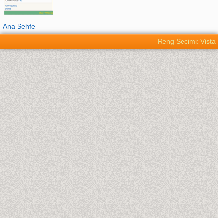
Ana Sehfe
Reng Secimi: Vista