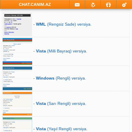
CHAT.CANIM.AZ
-
WML
(Rengsiz Sade) versiya.
-
Vista
(Milli Bayraq) versiya.
-
Windows
(Rengli) versiya.
-
Vista
(Sarı Rengli) versiya.
-
Vista
(Yaşıl Rengli) versiya.