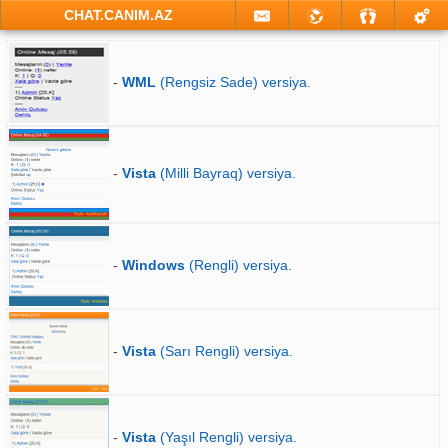
CHAT.CANIM.AZ
-
WML
(Rengsiz Sade) versiya.
-
Vista
(Milli Bayraq) versiya.
-
Windows
(Rengli) versiya.
-
Vista
(Sarı Rengli) versiya.
-
Vista
(Yaşıl Rengli) versiya.