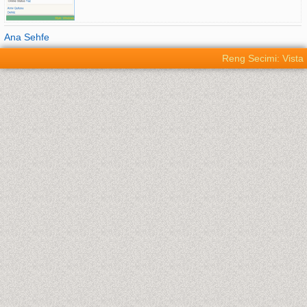
Ana Sehfe
Reng Secimi: Vista