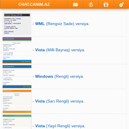
CHAT.CANIM.AZ
-
WML
(Rengsiz Sade) versiya.
-
Vista
(Milli Bayraq) versiya.
-
Windows
(Rengli) versiya.
-
Vista
(Sarı Rengli) versiya.
-
Vista
(Yaşıl Rengli) versiya.