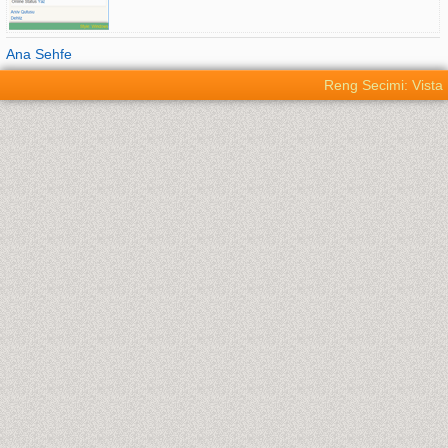
Ana Sehfe
Reng Secimi: Vista