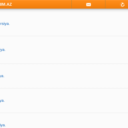
NIM.AZ
rsiya.
iya.
ya.
ya.
iya.