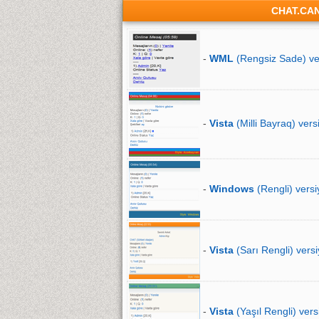
CHAT.CA
-
WML
(Rengsiz Sade) ve
-
Vista
(Milli Bayraq) vers
-
Windows
(Rengli) versi
-
Vista
(Sarı Rengli) versi
-
Vista
(Yaşıl Rengli) vers