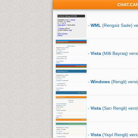
CHAT.CA
-
WML
(Rengsiz Sade) ve
-
Vista
(Milli Bayraq) vers
-
Windows
(Rengli) versi
-
Vista
(Sarı Rengli) versi
-
Vista
(Yaşıl Rengli) vers