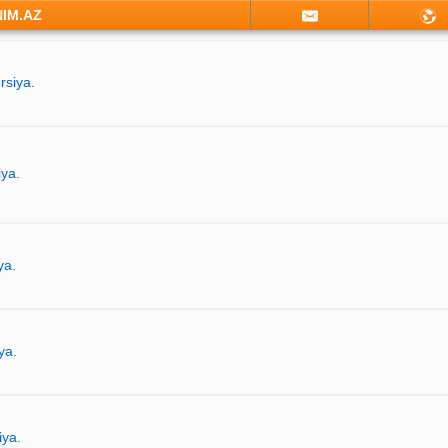
NIM.AZ
rsiya.
iya.
ya.
ya.
iya.